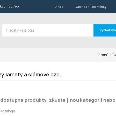
ských potřeb
O nás
Obchodní podmínky
Vyhledává
Domů
V
zy.lamety a slámové ozd.
dostupné produkty, zkuste jinou kategorii nebo