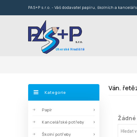
PAS+P s.r.o. - Váš dodavatel papíru, školních a kancelář
Uherské Hradiště
Ván. řetě
Kategorie
Papír
Žádné 
Kancelářské potřeby
Školní potřeby