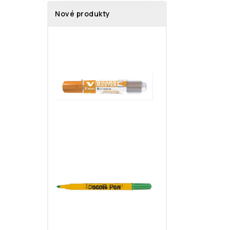
Nové produkty
Značkovač na tab
41,81 Kč
Značkovač 2738 
17,40 Kč