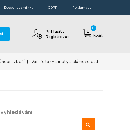
Dodací podmínky
GDPR
Reklamace
0
Přihlásit /
ní
Košík
Registrovat
ánoční zboží
Ván. řetězy.lamety a slámové ozd.
 vyhledávání