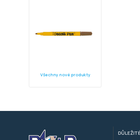
Značkovač 2738 
17,40 Kč
Všechny nové produkty
DŮLEŽIT