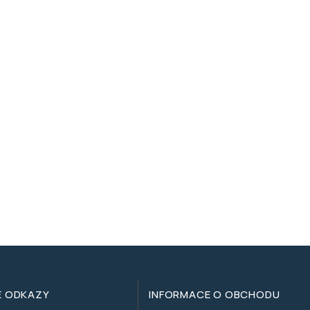
hnědý Dekorpen na kamínky Centropen
É ODKAZY
INFORMACE O OBCHODU